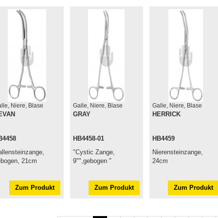
lle, Niere, Blase
Galle, Niere, Blase
Galle, Niere, Blase
EVAN
GRAY
HERRICK
B4458
HB4458-01
HB4459
llensteinzange,
"Cystic Zange,
Nierensteinzange,
ebogen, 21cm
9"",gebogen "
24cm
Zum Produkt
Zum Produkt
Zum Produkt