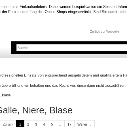
n optimales Einkaufserlebnis. Dabei werden beispielsweise die Session-Inform
t der Funktionsumfang des Online-Shops eingeschränkt.
Sind Sie damit nicht 
Zurück zur Webseite
professionellen Einsatz von entsprechend ausgebildetem und qualifiziertem 
 überprüft und wir behalten uns das Recht vor, diese dann nicht auszuführen.
e, Blase
alle, Niere, Blase
← Zurück
1
2
3
4
5
...
17
Weiter →