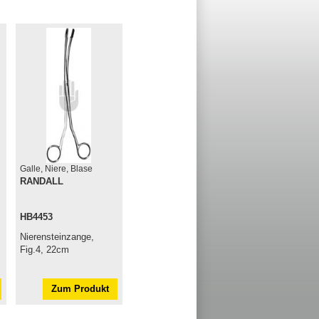
Galle, Niere, Blase
RANDALL
HB4453
Nierensteinzange,
Fig.4, 22cm
Zum Produkt