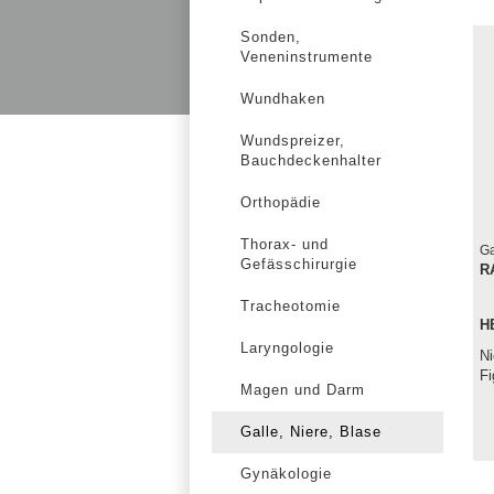
Sonden,
Veneninstrumente
Wundhaken
Wundspreizer,
Bauchdeckenhalter
Orthopädie
Thorax- und
Ga
Gefässchirurgie
R
Tracheotomie
H
Laryngologie
Ni
Fi
Magen und Darm
Galle, Niere, Blase
Gynäkologie