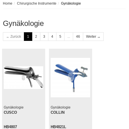
Home
Chirurgische Instrumente
Gynäkologie
Gynäkologie
← Zurück
1
2
3
4
5
...
46
Weiter →
Gynäkologie
Gynäkologie
CUSCO
COLLIN
HB4807
HB4821L