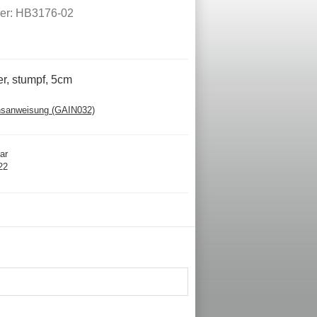
er: HB3176-02
r, stumpf, 5cm
sanweisung (GAIN032)
ar
22