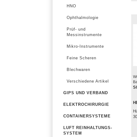
HNO
Ophthalmologie
Prüf- und
Messinstrumente
Mikro-Instrumente
Feine Scheren
Blechwaren
Wu
Verschiedene Artikel
Ba
S
GIPS UND VERBAND
H
ELEKTROCHIRURGIE
Hü
CONTAINERSYSTEME
3
LUFT REINHALTUNGS-
SYSTEM