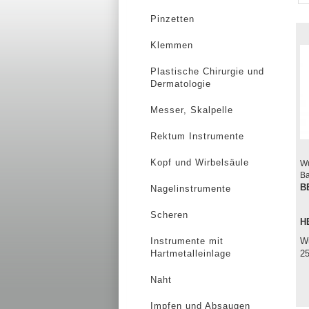
Pinzetten
Klemmen
Plastische Chirurgie und
Dermatologie
Messer, Skalpelle
Rektum Instrumente
Kopf und Wirbelsäule
Wu
Ba
B
Nagelinstrumente
Scheren
H
Instrumente mit
Wu
Hartmetalleinlage
2
Naht
Impfen und Absaugen