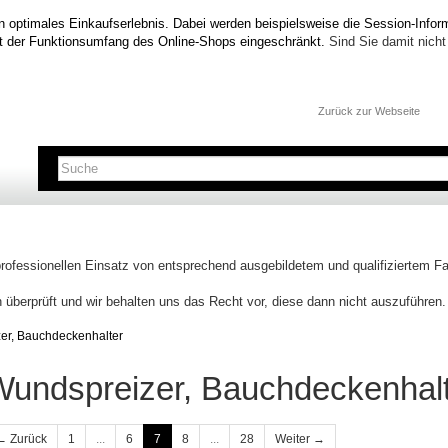
n optimales Einkaufserlebnis. Dabei werden beispielsweise die Session-Inform
t der Funktionsumfang des Online-Shops eingeschränkt.
Sind Sie damit nicht 
Zurück zur Webseite
professionellen Einsatz von entsprechend ausgebildetem und qualifiziertem 
 überprüft und wir behalten uns das Recht vor, diese dann nicht auszuführen.
er, Bauchdeckenhalter
Wundspreizer, Bauchdeckenhal
← Zurück
1
...
6
7
8
...
28
Weiter →