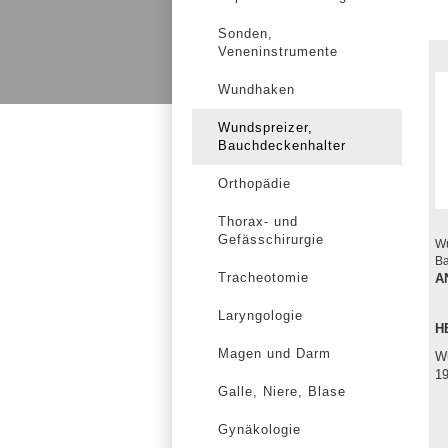
Sonden,
Veneninstrumente
Wundhaken
Wundspreizer,
Bauchdeckenhalter
Orthopädie
Thorax- und
Gefässchirurgie
Wu
Ba
Tracheotomie
A
Laryngologie
H
Magen und Darm
Wu
1
Galle, Niere, Blase
Gynäkologie