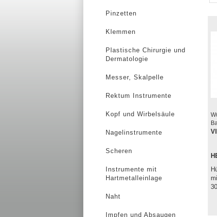
Pinzetten
Klemmen
Plastische Chirurgie und
Dermatologie
Messer, Skalpelle
Rektum Instrumente
Kopf und Wirbelsäule
Wu
Ba
V
Nagelinstrumente
Scheren
H
Instrumente mit
Hü
Hartmetalleinlage
mi
3
Naht
Impfen und Absaugen