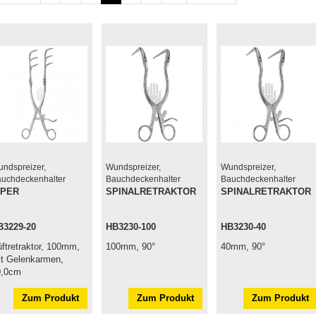
ndspreizer,
Wundspreizer,
Wundspreizer,
uchdeckenhalter
Bauchdeckenhalter
Bauchdeckenhalter
IPER
SPINALRETRAKTOR
SPINALRETRAKTOR
B3229-20
HB3230-100
HB3230-40
ftretraktor, 100mm,
100mm, 90°
40mm, 90°
t Gelenkarmen,
0,0cm
Zum Produkt
Zum Produkt
Zum Produkt