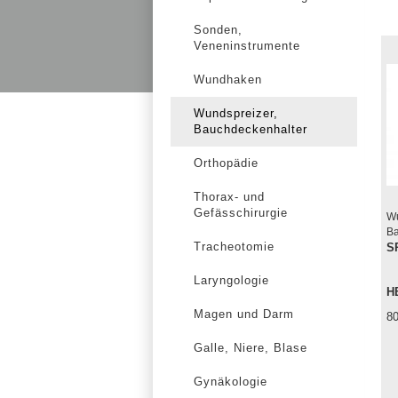
Sonden,
Veneninstrumente
Wundhaken
Wundspreizer,
Bauchdeckenhalter
Orthopädie
Thorax- und
Gefässchirurgie
Wu
Ba
Tracheotomie
S
Laryngologie
H
Magen und Darm
8
Galle, Niere, Blase
Gynäkologie