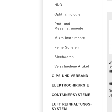
HNO
Ophthalmologie
Prüf- und
Messinstrumente
Mikro-Instrumente
Feine Scheren
Blechwaren
Wu
Verschiedene Artikel
Ba
H
GIPS UND VERBAND
H
ELEKTROCHIRURGIE
Re
CONTAINERSYSTEME
3
LUFT REINHALTUNGS-
SYSTEM