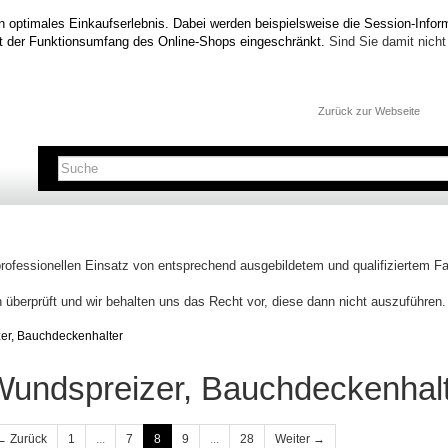
n optimales Einkaufserlebnis. Dabei werden beispielsweise die Session-Inform
t der Funktionsumfang des Online-Shops eingeschränkt.
Sind Sie damit nicht 
Zurück zur Webseite
professionellen Einsatz von entsprechend ausgebildetem und qualifiziertem 
 überprüft und wir behalten uns das Recht vor, diese dann nicht auszuführen.
er, Bauchdeckenhalter
Wundspreizer, Bauchdeckenhal
← Zurück
1
...
7
8
9
...
28
Weiter →