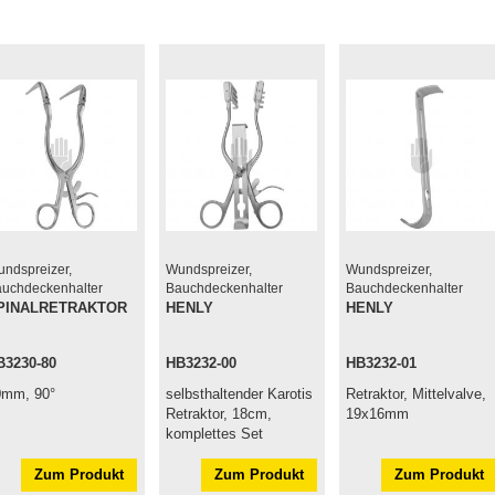
ndspreizer,
Wundspreizer,
Wundspreizer,
uchdeckenhalter
Bauchdeckenhalter
Bauchdeckenhalter
PINALRETRAKTOR
HENLY
HENLY
B3230-80
HB3232-00
HB3232-01
0mm, 90°
selbsthaltender Karotis
Retraktor, Mittelvalve,
Retraktor, 18cm,
19x16mm
komplettes Set
Zum Produkt
Zum Produkt
Zum Produkt